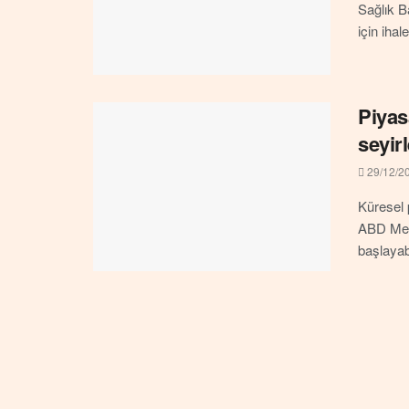
Sağlık B
için ihal
Piyas
seyirl
29/12/2
Küresel 
ABD Merk
başlayab