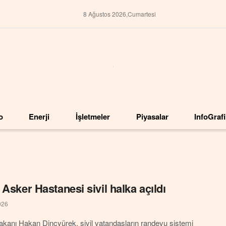
8 Ağustos 2026,Cumartesi
o
Enerji
İşletmeler
Piyasalar
InfoGraf
 Asker Hastanesi sivil halka açıldı
026
akanı Hakan Dinçyürek, sivil vatandaşların randevu sistemi