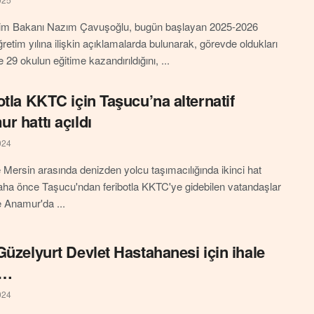
itim Bakanı Nazım Çavuşoğlu, bugün başlayan 2025-2026
ğretim yılına ilişkin açıklamalarda bulunarak, görevde oldukları
29 okulun eğitime kazandırıldığını, ...
otla KKTC için Taşucu’na alternatif
r hattı açıldı
024
 Mersin arasında denizden yolcu taşımacılığında ikinci hat
Daha önce Taşucu'ndan feribotla KKTC'ye gidebilen vatandaşlar
e Anamur'da ...
Güzelyurt Devlet Hastahanesi için ihale
ı…
024