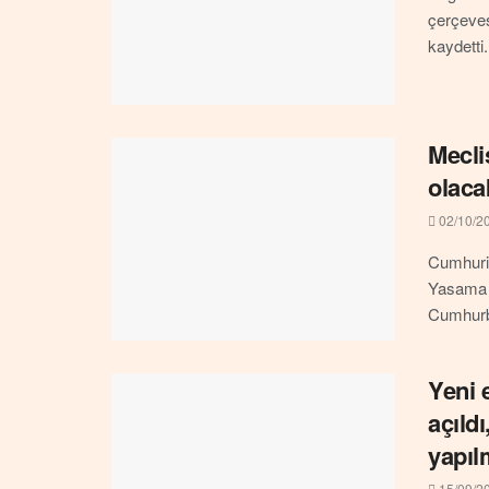
çerçeves
kaydetti
Mecli
olaca
02/10/2
Cumhuri
Yasama Y
Cumhurba
Yeni e
açıldı
yapıl
15/09/2