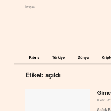
İletişim
Kıbrıs
Türkiye
Dünya
Kript
Etiket: açıldı
Girne
26/05/2
Sağlık B