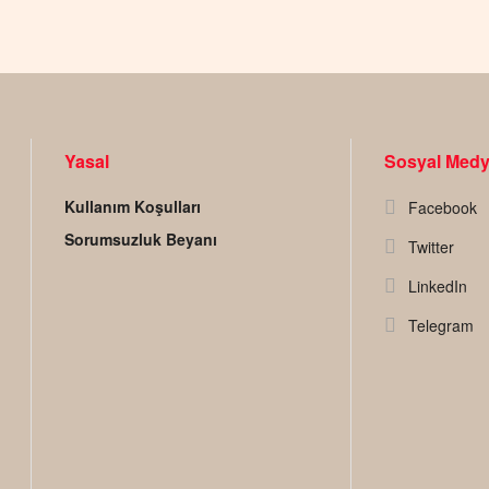
Yasal
Sosyal Med
Kullanım Koşulları
Facebook
Sorumsuzluk Beyanı
Twitter
LinkedIn
Telegram