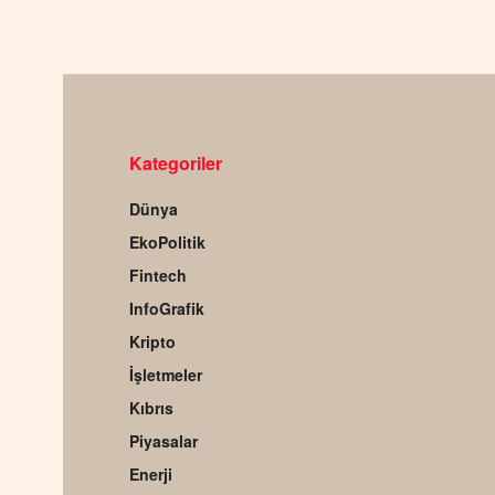
Kategoriler
Dünya
EkoPolitik
Fintech
InfoGrafik
Kripto
İşletmeler
Kıbrıs
Piyasalar
Enerji