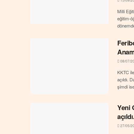
Milli Eğ
eğitim-ö
dönemde 
Ferib
Anamu
08/07/2
KKTC ile
açıldı. 
şimdi is
Yeni 
açıld
27/05/2